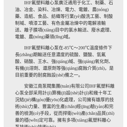
IHF氟塑料離心泵廣泛通用于化工、制藥、石
油、冶金、染料、冶煉、電力、電鍍、農(nóng)
藥、造紙、食品、紡織等行業(yè)酸洗工藝、制酸
制堿、噴漆工藝、有色金屬冶煉中的電解液輸
送、離子膜項(xiàng)目中的氯水輸送、廢水處理、
電鍍、農(nóng)藥領(lǐng)域。
IHF氟塑料離心泵在-85℃～200℃溫度條件下
長(zhǎng)期輸送任意濃度的硫酸、鹽酸、氫氟
酸、硝酸、王水、強(qiáng)堿、強(qiáng)氧化劑、
有機(jī)溶劑、還原劑等強(qiáng)腐蝕介質(zhì)，是
目前重要的耐腐蝕設(shè)備之一。
安徽江南泵閥集團(tuán)有限公司IHF氟塑料離
心泵全部采用計(jì)算機(jī)設(shè)計(jì)和幾十年工
況結(jié)構(gòu)優(yōu)化處理，公司擁有雄厚的技
術(shù)力量、豐富的生產(chǎn)經(jīng)驗(yàn)和完
善的檢測(cè)手段，從而捍衛(wèi)產(chǎn)品質(zhì)
量的穩(wěn)定可靠。擁有多項(xiàng)氟塑料離心
泵技術(shù)技術(shù)。