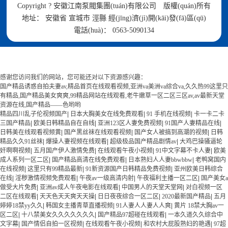
Copyright ? 安徽江南泵閥集團(tuán)有限公司 版權(quán)所有
地址： 安徽省 宣城市 涇縣 經(jīng)濟(jì)開(kāi)發(fā)區(qū)
電話(huà)： 0563-5090134
感谢您访问我们的网站，您可能还对以下资源感兴趣：
国产精品诱惑自拍夫妻av,精品首页在线观看视频,亚洲va美洲va综合va,久久热99这里只
有精品,国产精品美女爽爽,99精品网站在线观看,老牛嫩草一区二区三区av,av最新天堂
资源在线,国产精品——色哟哟
精品四川乱子伦视频国产
|
日本大胸美女在线免费观看
|
91 手机在线视频
|
卡一卡二卡
三国产精品
|
欧美日韩精品自在自线
|
亚洲123区人妻免费视频
|
91国产人妻精品在线
|
日韩美在线观看视频黄
|
国产黑丝袜在线观看视频
|
国产女人被搞到高潮的视频
|
日韩
精品久久91丝袜
|
爆操人妻视频在线观看
|
超级极品国产精品剧情av
|
大鸡巴操骚逼轮
奸啊啊视频
|
五月国产伊人激情免费
|
在线观看午夜小视频
|
91中文字幕不卡人妻
|
欧美
成人系列一区二区
|
国产精品高清在线免费观看
|
日本熟妇人人妻bbwbbw
|
老鸭窝国内
在线视频
|
这里只有99精品最新
|
91新资源国产日韩精品免费视频
|
亚州欧美日韩综合
在线
|
淫秽激情视频免费观看
|
午夜av一级高清内射
|
午夜福利主播一区二区
|
国产美女a
做受大片免费
|
亚洲av成人午夜电影在线观看
|
中国男人的天堂天堂网
|
对白视频一区
二区在线观看
|
天天色天天爽天天操
|
日日夜夜综合一区二区
|
2020最新国产精品
|
五月
婷婷18禁yy久久
|
韩国女主播青草直播视频
|
91人妻人人妻人人爽
|
黄片 18禁大胸av一
区二区
|
十八禁美女久久久久久久久
|
国产精品97超碰在线观看
|
一本久道久久综合中
文字幕
|
国产情侣自拍一区视频
|
在线观看午夜小视频
|
和农村大屁股熟妇的艳遇
|
97超