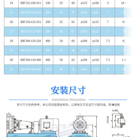
24
IHF125-100-315
100
32
60
φ125
φ100
3
18.5
25
IHF150-125-250
200
20
67
φ150
φ125
7
22
26
IHF150-125-315
200
32
65
φ150
φ125
7
45
27
IHF150-125-400
200
50
61
φ150
φ125
7
75
28
IHF200-150-250
400
20
69
φ200
φ150
7.5
45
29
IHF200-150-315
400
32
68
φ200
φ150
7.5
75
30
IHF200-150-400
400
50
63
φ200
φ150
7.5
110
31
IHF300-250-400
1150
40
70
φ300
φ250
8
200