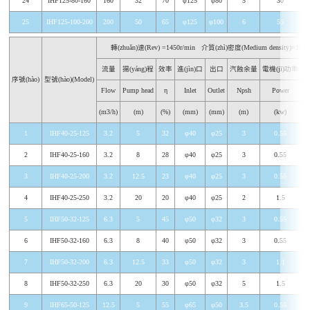
24
IHF125-80-160
160
32
70
φ125
φ80
5
30
25
IHF125-100-200
200
50
65
φ125
φ100
6
55
轉(zhuǎn)速(Rev) =1450r/min
介質(zhì)密度(Medium density)=1000
流量
揚(yáng)程
效率
進(jìn)口
出口
汽蝕余量
電機(jī)功率
整
序號(hào)
型號(hào)(Model)
Flow
Pump head
η
Inlet
Outlet
Npsh
Power
(m3/h)
(m)
(%)
(mm)
(mm)
(m)
(kw)
1
IHF40-25-125
3.2
5
32
φ40
φ25
3
0.55
2
IHF40-25-160
3.2
8
28
φ40
φ25
3
0.55
3
IHF40-25-200
3.2
12.5
23
φ40
φ25
3
0.55
4
IHF40-25-250
3.2
20
20
φ40
φ25
2
1.5
5
IHF50-32-125
6.3
5
45
φ50
φ32
3
0.55
6
IHF50-32-160
6.3
8
40
φ50
φ32
3
0.55
7
IHF50-32-200
6.3
12.5
33
φ50
φ32
3
1.1
8
IHF50-32-250
6.3
20
30
φ50
φ32
5
1.5
9
IHF65-50-125
12.5
5
55
φ65
φ50
3.5
0.55