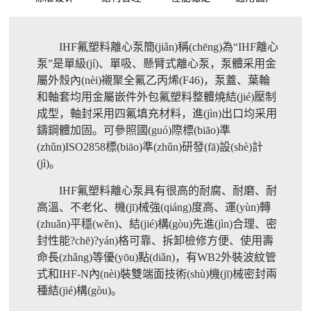
IHF氟塑料離心泵簡(jiǎn)稱(chēng)為“IHF離心
泵”是單級(jí)、單吸、懸臂式離心泵，泵體采用金
屬外殼內(nèi)襯聚全氟乙丙烯(F46)，泵蓋、葉輪
和軸套均用金屬嵌件外包氟塑料整體燒結(jié)壓制
成型，軸封采用四氟填充材料，進(jìn)出口均采用
鑄鋼體加固。可參照國(guó)際標(biāo)準
(zhǔn)ISO2858標(biāo)準(zhǔn)研發(fā)設(shè)計
(jì)。
IHF氟塑料離心泵具有很高的耐腐、耐磨、耐
高溫、不老化、機(jī)械強(qiáng)度高、運(yùn)轉
(zhuǎn)平穩(wěn)、結(jié)構(gòu)先進(jìn)合理、密
封性能?chē)?yán)格可靠、拆卸檢修方便、使用壽
命長(zhǎng)等優(yōu)點(diǎn)，有WB2外裝波紋管
式和IHF-N內(nèi)裝雙端面技術(shù)機(jī)械密封兩
種結(jié)構(gòu)。