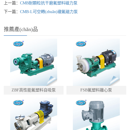
上一篇：
CMB耐顆粒抗干磨氟塑料磁力泵
下一篇：
CMB-L可空轉(zhuǎn)襯氟磁力泵
推薦產(chǎn)品
ZBF高性能氟塑料自吸泵
FSB氟塑料離心泵