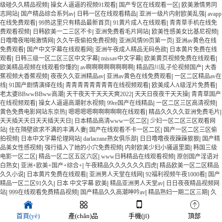
级碰久久精品视频
|
操女人逼逼的视频91观看
|
国产专区在线观看一区
|
欧美激情男同
志网站
|
国产精品综合系列av
|
日韩一区在线观看精品
|
亚洲一级片内射欧美乱强
|
avapp
在线免费观看
|
99热这里只有精品最新首页
|
91黄片成人在线观看
|
青青草手机在线免
费观看视频
|
日韩欧美一二三区不卡
|
亚洲免费看毛片网站
|
欧美性感美女比基尼视频
|
日噜噜夜啪啪激情网
|
久久午夜偷拍免费视频
|
亚洲风情99页第一页
|
亚洲av黄色在线
免费观看
|
国产中文字幕在线观看网
|
亚洲午夜成人精品无码色欲
|
日本黄片免费在线
观看
|
日韩三级一区二区三区中文字幕
|
missav中文字幕
|
欧美黄页视频免费在线观看
|
欧美精品视频在线观看你懂的
|
av啊啊啊啊啊啊啊啊
|
精品四川乱子伦视频国产
|
大香
蕉视频大香蕉视频
|
夜夜久久亚洲精品av
|
亚洲av黄色在线免费观看
|
一区二区精品av在
线
|
91国产剧情演绎在线
|
青青青青青青青青在线视频观看
|
欧美成人A级淫片免费看
|
老太婆BBwwBBww高潮
|
天干夜天干天天天爽2022
|
天天日夜夜干天天操
|
青青草国产
在线视频观看
|
操女人逼逼高潮射水视频
|
99re国产在线精品
|
一区二区三区高清视频
|
黄色免费电影网站东京热
|
嗯嗯嗯嗯啊啊啊啊啊在线观看
|
精品久久久久亚洲免费毛片
|
天天插天天日天天插天天日
|
日本精品高清www一区二区
|
少妇一区二区三区观看网
站
|
住在隔壁欲求不满的丰满人妻
|
国产在线观看不卡一区二区
|
国产一区二区三区偷
拍视频
|
日本中文字幕伦理网站
|
darlacrane熟女俱乐部
|
日日噜噜夜夜躁躁狠狠
|
国产精
品美女性感视频
|
强行插入了她的小穴免费视频
|
内射欧美少妇小骚逼里面
|
韩国三级
电影一区二区
|
精品一区二区五区六区
|
www日韩精品在线观看视频
|
原创国产淫语对
白熟女
|
亚洲+欧美+国产+综合+
|
午夜精品久久久久久久四虎
|
精品欧美一区二区精品
久久小说
|
日本黄片免费在线观看
|
亚洲男人天堂在线网
|
92福利视频午夜1000看
|
国产
精品一区二区91久久
|
日本 中文字幕 欧美
|
精品亚洲男人天堂av
|
日日夜夜精品视频网
站
|
999在线观看免费精品视频
|
国产精品久久高潮呻吟av
|
精品熟妇一期二区三期
|
久
久性少妇jphd
|
国产91在线一区精品
|
亚洲自拍偷拍视频区
|
亚洲中文 字幕av
|
天天干日
日操夜夜干
|
91小视频在线免费看
|
91麻豆欧美成人精品
|
av新中文天堂在线网址
|
暖暖
首頁(yè)
產(chǎn)品
手機(jī)
頂部
日本视频高清色呦呦
|
啊啊啊操得好爽啊嗯视频
|
欧美精品在欧美一区二区少妇
|
视频