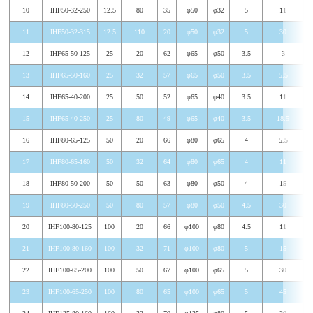
10
IHF50-32-250
12.5
80
35
φ50
φ32
5
11
11
IHF50-32-315
12.5
110
20
φ50
φ32
5
30
12
IHF65-50-125
25
20
62
φ65
φ50
3.5
3
13
IHF65-50-160
25
32
57
φ65
φ50
3.5
5.5
14
IHF65-40-200
25
50
52
φ65
φ40
3.5
11
15
IHF65-40-250
25
80
49
φ65
φ40
3.5
18.5
16
IHF80-65-125
50
20
66
φ80
φ65
4
5.5
17
IHF80-65-160
50
32
64
φ80
φ65
4
11
18
IHF80-50-200
50
50
63
φ80
φ50
4
15
19
IHF80-50-250
50
80
57
φ80
φ50
4.5
30
20
IHF100-80-125
100
20
66
φ100
φ80
4.5
11
21
IHF100-80-160
100
32
71
φ100
φ80
5
15
22
IHF100-65-200
100
50
67
φ100
φ65
5
30
23
IHF100-65-250
100
80
65
φ100
φ65
5
45