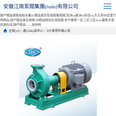
安徽江南泵閥集團(tuán)有限公司
国产精品诱惑自拍夫妻av,精品首页在线观看视频,亚洲va美洲va综合va,久久热99这里只
有精品,国产精品美女爽爽,99精品网站在线观看,老牛嫩草一区二区三区av,av最新天堂
资源在线,国产精品——色哟哟
主頁(yè)
>
產(chǎn)品中心
> IHF氟塑料離心泵