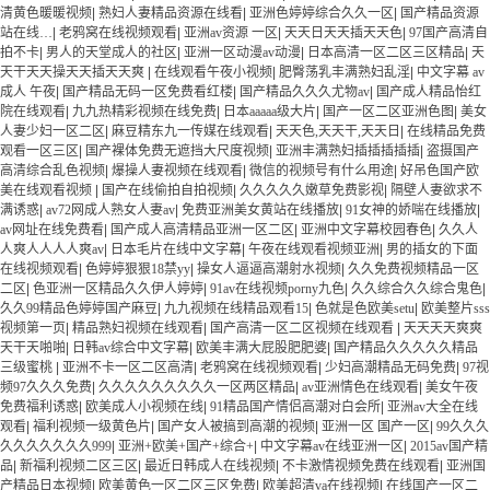
清黄色暖暖视频
|
熟妇人妻精品资源在线看
|
亚洲色婷婷综合久久一区
|
国产精品资源
站在线…
|
老鸦窝在线视频观看
|
亚洲av资源 一区
|
天天日天天插天天色
|
97国产高清自
拍不卡
|
男人的天堂成人的社区
|
亚洲一区动漫av动漫
|
日本高清一区二区三区精品
|
天
天干天天操天天插天天爽
|
在线观看午夜小视频
|
肥臀荡乳丰满熟妇乱淫
|
中文字幕 av
成人 午夜
|
国产精品无码一区免费看红楼
|
国产精品久久久尤物av
|
国产成人精品怡红
院在线观看
|
九九热精彩视频在线免费
|
日本aaaaa级大片
|
国产一区二区亚洲色图
|
美女
人妻少妇一区二区
|
麻豆精东九一传媒在线观看
|
天天色,天天干,天天日
|
在线精品免费
观看一区三区
|
国产裸体免费无遮挡大尺度视频
|
亚洲丰满熟妇插插插插插
|
盗摄国产
高清综合乱色视频
|
爆操人妻视频在线观看
|
微信的视频号有什么用途
|
好吊色国产欧
美在线观看视频
|
国产在线偷拍自拍视频
|
久久久久久嫩草免费影视
|
隔壁人妻欲求不
满诱惑
|
av72网成人熟女人妻av
|
免费亚洲美女黄站在线播放
|
91女神的娇喘在线播放
|
av网址在线免费看
|
国产成人高清精品亚洲一区二区
|
亚洲中文字幕校园春色
|
久久人
人爽人人人人爽av
|
日本毛片在线中文字幕
|
午夜在线观看视频亚洲
|
男的插女的下面
在线视频观看
|
色婷婷狠狠18禁yy
|
操女人逼逼高潮射水视频
|
久久免费视频精品一区
二区
|
色亚洲一区精品久久伊人婷婷
|
91av在线视频porny九色
|
久久综合久久综合鬼色
|
久久99精品色婷婷国产麻豆
|
九九视频在线精品观看15
|
色就是色欧美setu
|
欧美整片sss
视频第一页
|
精品熟妇视频在线观看
|
国产高清一区二区视频在线观看
|
天天天天爽爽
天干天啪啪
|
日韩av综合中文字幕
|
欧美丰满大屁股肥肥婆
|
国产精品久久久久久精品
三级蜜桃
|
亚洲不卡一区二区高清
|
老鸦窝在线视频观看
|
少妇高潮精品无码免费
|
97视
频97久久久免费
|
久久久久久久久久久一区两区精品
|
av亚洲情色在线观看
|
美女午夜
免费福利诱惑
|
欧美成人小视频在线
|
91精品国产情侣高潮对白会所
|
亚洲av大全在线
观看
|
福利视频一级黄色片
|
国产女人被搞到高潮的视频
|
亚洲一区 国产一区
|
99久久久
久久久久久久久999
|
亚洲+欧美+国产+综合+
|
中文字幕av在线亚洲一区
|
2015av国产精
品
|
新福利视频二区三区
|
最近日韩成人在线视频
|
不卡激情视频免费在线观看
|
亚洲国
产精品日本视频
|
欧美黄色一区二区三区免费
|
欧美超清va在线视频
|
在线国产一区二