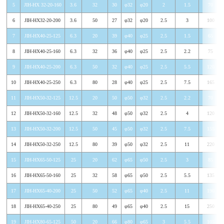
5
JIH-HX 32-20-160
3.6
32
30
φ32
φ20
2
1.5
70
6
JIH-HX32-20-200
3.6
50
27
φ32
φ20
2.5
3
100
7
JIH-HX40-25-125
6.3
20
39
φ40
φ25
2.5
1.5
65
8
JIH-HX40-25-160
6.3
32
36
φ40
φ25
2.5
2.2
75
9
JIH-HX40-25-200
6.3
50
32
φ40
φ25
2.5
5.5
120
10
JIH-HX40-25-250
6.3
80
28
φ40
φ25
2.5
7.5
165
11
JIH-HX50-32-125
12.5
20
50
φ50
φ32
2.5
2.2
70
12
JIH-HX50-32-160
12.5
32
48
φ50
φ32
2.5
4
120
13
JIH-HX50-32-200
12.5
50
45
φ50
φ32
2.5
7.5
155
14
JIH-HX50-32-250
12.5
80
39
φ50
φ32
2.5
11
220
15
JIH-HX65-50-125
25
20
62
φ65
φ50
2.5
3
85
16
JIH-HX65-50-160
25
32
58
φ65
φ50
2.5
5.5
135
17
JIH-HX65-40-200
25
50
52
φ65
φ40
2.5
11
190
18
JIH-HX65-40-250
25
80
49
φ65
φ40
2.5
15
250
19
JIH-HX80-65-125
50
20
66
φ80
φ65
3
5.5
105