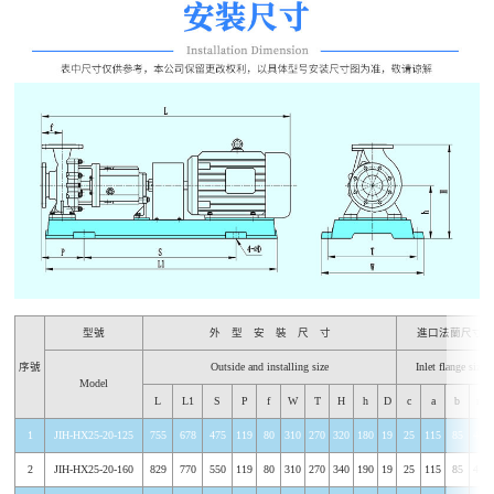
型號
外 型 安 裝 尺 寸
進口法蘭尺寸
序號
Outside and installing size
Inlet flange size
Model
L
L1
S
P
f
W
T
H
h
D
c
a
b
n-φ
1
JIH-HX25-20-125
755
678
475
119
80
310
270
320
180
19
25
115
85
4-φ
2
JIH-HX25-20-160
829
770
550
119
80
310
270
340
190
19
25
115
85
4-φ