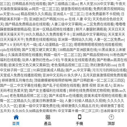
区三区
|
日韩精品系列在线观看
|
国产三级精品三级av
|
男人天堂2020中文字幕
|
午夜天
天操夜夜操操操操
|
av网页一区二区三区
|
瑟瑟鲁视频在线观看
|
免费的黄页视频网站
|
av天堂18com
|
精品视频久久久精品
|
亚洲成人一区二区三
|
日本免费最新不卡视频
|
日
韩欧美系列第一页
|
亚洲欧洲日产韩国2020
|
av 在线 人妻 中文
|
天天色综合色综合天
天
|
国产精品免费精品自在线观看
|
人妻三级中文字幕网
|
av二区免费在线观看
|
噜噜噜
躁狠狠躁狠狠精品视
|
亚洲一区精品视频在线播放
|
掰开人妻腿射满精液
|
天天日天天
摸天天操天天干
|
99久久精品久久免费观看不卡
|
亚洲精品中文字幕网址
|
天天爱天天
日天天操天天干
|
免费黄在线观看网站
|
亚洲第一情网站久久网
|
人妻一区二区免费av
|
国产AⅤ无码片毛片一级
|
成人动漫精品一区三区
|
嗯嗯啊啊嗯嗯视频在线观看视频
|
cijilu在线视频
|
国产又粗又硬又爽又黄
|
538精品国产亚洲欧美在线
|
91黑丝美女上床被
操cc
|
久操高清视频在线播放
|
韩国一级片一区二区三区
|
国产精品视频999
|
91粉色国产
福利在线观看
|
玩弄人妻熟妇性色av少妇
|
午夜美女在线观看诱惑
|
国产粉嫩av高清在线
观看
|
欧美交性又色又爽又黄麻豆
|
老色鬼精品视频二区三区
|
熟妇激情内射com
|
台湾
中文妹子网一区二区
|
91麻豆欧美成人精品
|
国产,av,中文字幕
|
污污污污的网站在线看
|
天堂成人免费在线播放视频
|
亚洲中文无码AV永久伊人
|
五月天欧美激情视频免费观看
|
婷婷激情五月俺也去
|
顶级嫩模被啪啪得娇喘呻
|
国产日韩欧美一区二区三区三四区
|
国产一区二中文字幕在线看
|
国产乱子伦视频在线观看
|
激情 视频 亚洲 成人
|
亚洲Av
无码考区色爱天堂
|
国产女主播福利在线观看
|
婷婷在线免费视频尤物视频
|
狠狠cao久
久cao
|
老色鬼精品视频二区三区
|
国产末成年av在线播放
|
欧美末成年视频在线观看
|
美
臀一区二区精品久久
|
欧美日韩激情第一站
|
人妻少妇偷人精品久久视频
|
久久久久久
久久久一区
|
欧美一级中文字幕免费在线
|
婷婷激情久久精品五月天
|
婷婷激情丁香花
五月天
|
久久99久久98精品免观看软件
|
中文字幕主播一区二区三区
|
日本欧美中文字
幕精品一区
|
aaaaa欧美美女视频
|
亚洲欧美另类卡通动漫
|
一区二区三区高清视频在线
观看
|
91麻豆精产国品一二三产区区
|
夜夜躁爽日日躁狠狠躁av
|
欧美日韩大鸡巴操大
首頁
產品
手機
頂部
黑逼
|
91在线免费观看网黄
|
国产人与禽zoz0论
|
夜夜嗨av一区二区三区懂色av
|
精品国