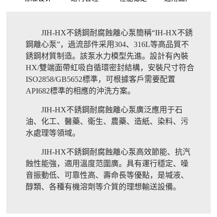
JIH-HX不銹鋼耐腐蝕離心泵簡稱“IH-HX不銹
鋼離心泵”，過流部件采用304、316L等高品質不
銹鋼材質制造。該泵水力模型先進。設計有內裝
HX/雙端面帶虹吸自循環密封結構，安裝尺寸符合
ISO2858/GB5652標準，可根據客戶需要配置
API682標準的相應的沖洗方案。
JIH-HX不銹鋼耐腐蝕離心泵廣泛應用于石
油、化工、醫藥、衛生、農藥、造紙、染料、污
水處理等領域。
JIH-HX不銹鋼耐腐蝕離心泵高效節能、抗汽
蝕性能強，適用溫度范圍廣。具有運行穩定、噪
音振動低、可靠性高、壽命長等優點，是堿液、
醇類、各種有機溶劑等介質的理想輸送設備。