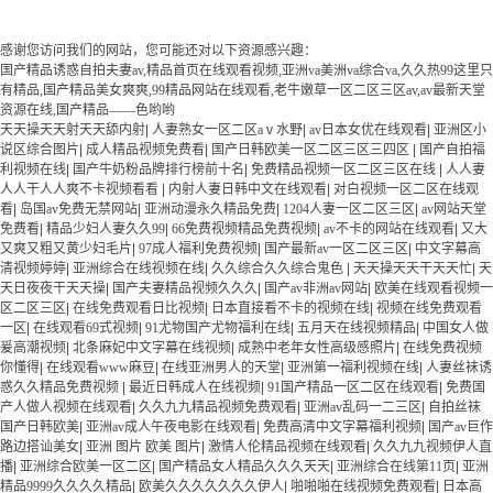
感谢您访问我们的网站，您可能还对以下资源感兴趣：
国产精品诱惑自拍夫妻av,精品首页在线观看视频,亚洲va美洲va综合va,久久热99这里只
有精品,国产精品美女爽爽,99精品网站在线观看,老牛嫩草一区二区三区av,av最新天堂
资源在线,国产精品——色哟哟
天天操天天射天天舔内射
|
人妻熟女一区二区aⅴ水野
|
av日本女优在线观看
|
亚洲区小
说区综合图片
|
成人精品视频免费看
|
国产日韩欧美一区二区三区三四区
|
国产自拍福
利视频在线
|
国产牛奶粉品牌排行榜前十名
|
免费精品视频一区二区三区在线
|
人人妻
人人干人人爽不卡视频看看
|
内射人妻日韩中文在线观看
|
对白视频一区二区在线观
看
|
岛国av免费无禁网站
|
亚洲动漫永久精品免费
|
1204人妻一区二区三区
|
av网站天堂
免费看
|
精品少妇人妻久久99
|
66免费视频精品免费视频
|
av不卡的网站在线观看
|
又大
又爽又粗又黄少妇毛片
|
97成人福利免费视频
|
国产最新av一区二区三区
|
中文字幕高
清视频婷婷
|
亚洲综合在线视频在线
|
久久综合久久综合鬼色
|
天天操天天干天天忙
|
天
天日夜夜干天天操
|
国产夫妻精品视频久久久
|
国产av非洲av网站
|
欧美在线观看视频一
区二区三区
|
在线免费观看日比视频
|
日本直接看不卡的视频在线
|
视频在线免费观看
一区
|
在线观看69式视频
|
91尤物国产尤物福利在线
|
五月天在线视频精品
|
中国女人做
爰高潮视频
|
北条麻妃中文字幕在线视频
|
成熟中老年女性高级感照片
|
在线免费视频
你懂得
|
在线观看www麻豆
|
在线亚洲男人的天堂
|
亚洲第一福利视频在线
|
人妻丝袜诱
惑久久精品免费视频
|
最近日韩成人在线视频
|
91国产精品一区二区在线观看
|
免费国
产人做人视频在线观看
|
久久九九精品视频免费观看
|
亚洲av乱码一二三区
|
自拍丝袜
国产日韩欧美
|
亚洲av成人午夜电影在线观看
|
免费高清中文字幕福利视频
|
国产av巨作
路边搭讪美女
|
亚洲 图片 欧美 图片
|
激情人伦精品视频在线观看
|
久久九九视频伊人直
播
|
亚洲综合欧美一区二区
|
国产精品女人精品久久久天天
|
亚洲综合在线第11页
|
亚洲
精品9999久久久久精品
|
欧美久久久久久久久伊人
|
啪啪啪在线视频免费观看
|
日本高