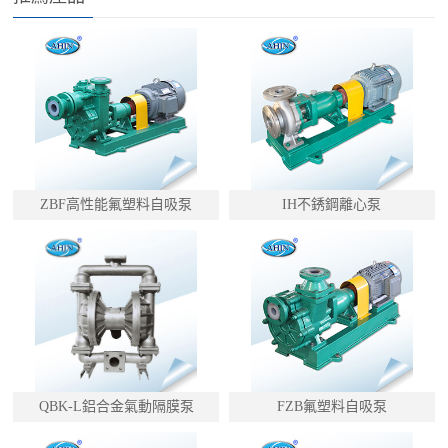
ZBF高性能氟塑料自吸泵
IH不銹鋼離心泵
QBK-L鋁合金氣動隔膜泵
FZB氟塑料自吸泵