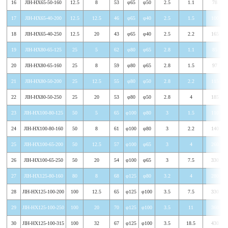
16
JIH-HX65-50-160
12.5
8
53
φ65
φ50
2.5
1.1
78
17
JIH-HX65-40-200
12.5
12.5
46
φ65
φ40
2.5
1.5
100
18
JIH-HX65-40-250
12.5
20
43
φ65
φ40
2.5
2.2
165
19
JIH-HX80-65-125
25
5
62
φ80
φ65
2.8
1.1
85
20
JIH-HX80-65-160
25
8
59
φ80
φ65
2.8
1.5
97
21
JIH-HX80-50-200
25
12.5
55
φ80
φ50
2.8
2.2
115
22
JIH-HX80-50-250
25
20
53
φ80
φ50
2.8
4
185
23
JIH-HX100-80-125
50
5
65
φ100
φ80
3
1.5
110
24
JIH-HX100-80-160
50
8
61
φ100
φ80
3
2.2
140
25
JIH-HX100-65-200
50
12.5
57
φ100
φ65
3
4
260
26
JIH-HX100-65-250
50
20
54
φ100
φ65
3
7.5
330
27
JIH-HX125-80-160
80
8
68
φ125
φ80
3.2
4
280
28
JIH-HX125-100-200
100
12.5
65
φ125
φ100
3.5
7.5
330
29
JIH-HX125-100-250
100
20
70
φ125
φ100
3.5
11
360
30
JIH-HX125-100-315
100
32
67
φ125
φ100
3.5
18.5
430