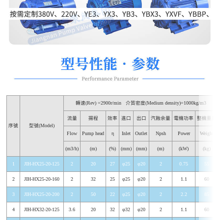
轉速(Rev) =2900r/min
介質密度(Medium density)=1000kg/m3
流量
揚程
效率
進口
出口
汽蝕余量
電機功率
整機重量
序號
型號(Model)
Flow
Pump head
η
Inlet
Outlet
Npsh
Power
Weight
(m3/h)
(m)
(%)
(mm)
(mm)
(m)
(kW)
(kg)
1
JIH-HX25-20-125
2
20
27
φ25
φ20
2
0.75
55
2
JIH-HX25-20-160
2
32
25
φ25
φ20
2
1.1
60
3
JIH-HX25-20-200
2
50
22
φ25
φ20
2
2.2
85
4
JIH-HX32-20-125
3.6
20
32
φ32
φ20
2
1.1
60