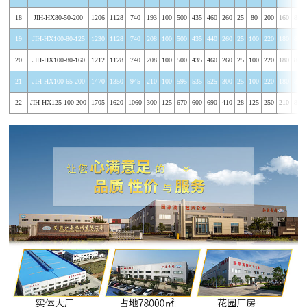
18
JIH-HX80-50-200
1206
1128
740
193
100
500
435
460
260
25
80
200
160
8-φ
19
JIH-HX100-80-125
1230
1128
740
208
100
500
435
440
260
25
100
220
180
8-φ
20
JIH-HX100-80-160
1212
1128
740
208
100
500
435
460
260
25
100
220
180
8-φ
21
JIH-HX100-65-200
1470
1350
945
210
100
595
535
525
300
25
100
220
180
8-φ
22
JIH-HX125-100-200
1705
1620
1060
300
125
670
600
690
410
28
125
250
210
8-φ